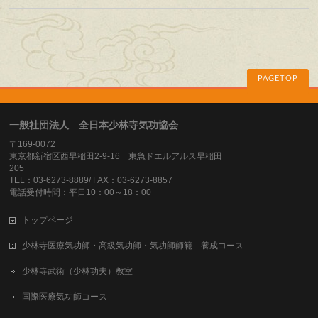
PAGETOP
一般社団法人 全日本少林寺気功協会
〒169-0072
東京都新宿区西早稲田2-9-16 東急ドエルアルス早稲田
205
TEL：03-6273-8889/ FAX：03-6273-8857
電話受付時間：平日10：00～18：00
トップページ
少林寺医療気功師・高級気功師・気功師師範 養成コース
少林寺武術（少林功夫）教室
国際医療気功師コース