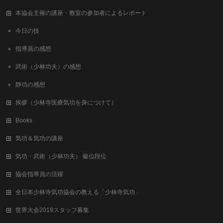
本協会主催の講座・教室の参加者によるレポート
今日の技
指導員の感想
武術（少林功夫）の感想
静功の感想
挨拶（少林寺医療気功を身につけて）
Books
気功＆気功の講座
気功・武術（少林功夫） 級位段位
協会指導員の活躍
全日本少林寺気功協会の教える「少林寺気功」
世界大会2019スタッフ募集