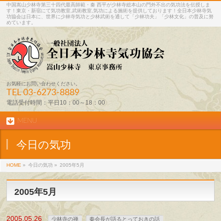
中国嵩山少林寺第三十四代最高師範・秦 西平が少林寺総本山の門外不出の気功法を伝授しま
す！東京・新宿にて気功教室,武術教室,気功による施術を提供しております！全日本少林寺気
功協会は日本に、世界に少林寺気功と少林武術を通して「少林功夫」「少林文化」の普及に努
めています。
お気軽にお問い合わせください。
TEL
03-6273-8889
電話受付時間：平日10：00～18：00
MENU
今日の気功
HOME
»
今日の気功 »
2005年5月
2005年5月
2005.05.26
少林寺の禅
秦会長が語るとっておきの話