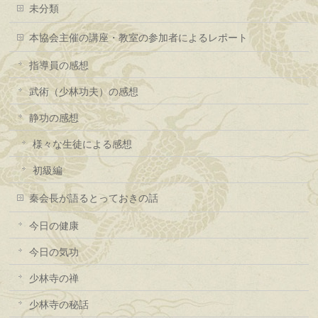
未分類
本協会主催の講座・教室の参加者によるレポート
指導員の感想
武術（少林功夫）の感想
静功の感想
様々な生徒による感想
初級編
秦会長が語るとっておきの話
今日の健康
今日の気功
少林寺の禅
少林寺の秘話