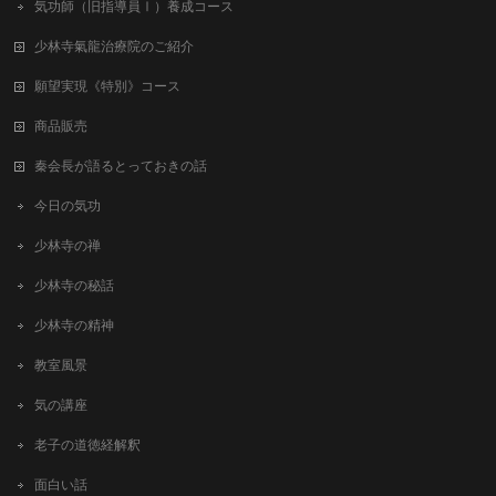
気功師（旧指導員Ⅰ）養成コース
少林寺氣龍治療院のご紹介
願望実現《特別》コース
商品販売
秦会長が語るとっておきの話
今日の気功
少林寺の禅
少林寺の秘話
少林寺の精神
教室風景
気の講座
老子の道徳経解釈
面白い話