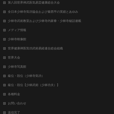
第八回世界禅武医気易芸健康総合⼤会
全日本少林寺気功協会および秦西平の実績とあゆみ
少林寺武術教室および少林寺内家拳・少林寺秘話連載
メディア情報
少林寺映像館
世界健康禅医気功武術易経連合総会組織
世界大会
少林寺写真館
級位・段位（少林寺気功）
級位・段位【少林武術（少林功夫）】
各種料金
お問い合わせ
送信完了