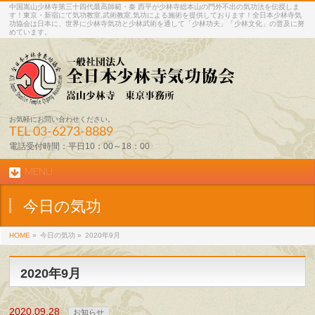
中国嵩山少林寺第三十四代最高師範・秦 西平が少林寺総本山の門外不出の気功法を伝授しま
す！東京・新宿にて気功教室,武術教室,気功による施術を提供しております！全日本少林寺気
功協会は日本に、世界に少林寺気功と少林武術を通して「少林功夫」「少林文化」の普及に努
めています。
お気軽にお問い合わせください。
TEL
03-6273-8889
電話受付時間：平日10：00～18：00
MENU
今日の気功
HOME
»
今日の気功 »
2020年9月
2020年9月
2020.09.28
お知らせ