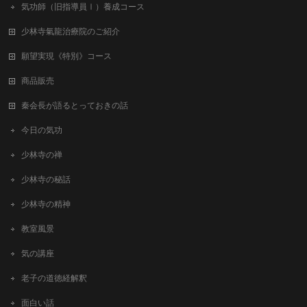
気功師（旧指導員Ⅰ）養成コース
少林寺氣龍治療院のご紹介
願望実現《特別》コース
商品販売
秦会長が語るとっておきの話
今日の気功
少林寺の禅
少林寺の秘話
少林寺の精神
教室風景
気の講座
老子の道徳経解釈
面白い話