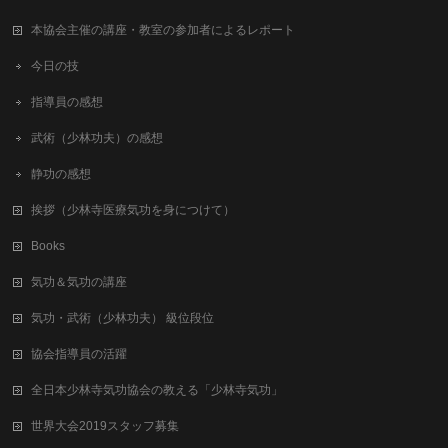
本協会主催の講座・教室の参加者によるレポート
今日の技
指導員の感想
武術（少林功夫）の感想
静功の感想
挨拶（少林寺医療気功を身につけて）
Books
気功＆気功の講座
気功・武術（少林功夫） 級位段位
協会指導員の活躍
全日本少林寺気功協会の教える「少林寺気功」
世界大会2019スタッフ募集