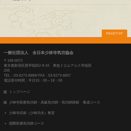
PAGETOP
一般社団法人 全日本少林寺気功協会
〒169-0072
東京都新宿区西早稲田2-9-16 東急ドエルアルス早稲田
205
TEL：03-6273-8889/ FAX：03-6273-8857
電話受付時間：平日10：00～18：00
トップページ
少林寺医療気功師・高級気功師・気功師師範 養成コース
少林寺武術（少林功夫）教室
国際医療気功師コース