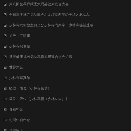
第八回世界禅武医気易芸健康総合⼤会
全日本少林寺気功協会および秦西平の実績とあゆみ
少林寺武術教室および少林寺内家拳・少林寺秘話連載
メディア情報
少林寺映像館
世界健康禅医気功武術易経連合総会組織
世界大会
少林寺写真館
級位・段位（少林寺気功）
級位・段位【少林武術（少林功夫）】
各種料金
お問い合わせ
送信完了