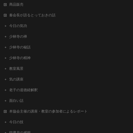
商品販売
秦会長が語るとっておきの話
今日の気功
少林寺の禅
少林寺の秘話
少林寺の精神
教室風景
気の講座
老子の道徳経解釈
面白い話
本協会主催の講座・教室の参加者によるレポート
今日の技
指導員の感想