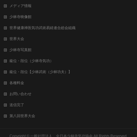
メディア情報
少林寺映像館
世界健康禅医気功武術易経連合総会組織
世界大会
少林寺写真館
級位・段位（少林寺気功）
級位・段位【少林武術（少林功夫）】
各種料金
お問い合わせ
送信完了
第八回世界大会
Copyright ©
一般社団法人 全日本少林寺気功協会
All Rights Reserved.