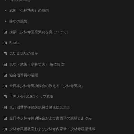
武術（少林功夫）の感想
静功の感想
挨拶（少林寺医療気功を身につけて）
Books
気功＆気功の講座
気功・武術（少林功夫） 級位段位
協会指導員の活躍
全日本少林寺気功協会の教える「少林寺気功」
世界大会2019スタッフ募集
第八回世界禅武医気易芸健康総合⼤会
全日本少林寺気功協会および秦西平の実績とあゆみ
少林寺武術教室および少林寺内家拳・少林寺秘話連載