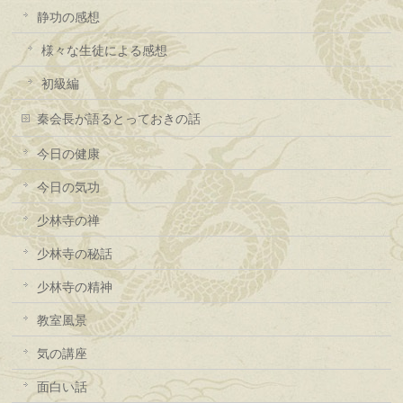
静功の感想
様々な生徒による感想
初級編
秦会長が語るとっておきの話
今日の健康
今日の気功
少林寺の禅
少林寺の秘話
少林寺の精神
教室風景
気の講座
面白い話