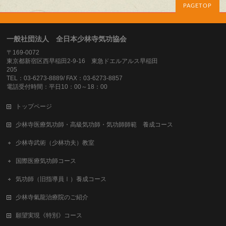
PAGETOP
一般社団法人 全日本少林寺気功協会
〒169-0072
東京都新宿区西早稲田2-9-16 東急ドエルアルス早稲田
205
TEL：03-6273-8889/ FAX：03-6273-8857
電話受付時間：平日10：00～18：00
トップページ
少林寺医療気功師・高級気功師・気功師師範 養成コース
少林寺武術（少林功夫）教室
国際医療気功師コース
気功師（旧指導員Ⅰ）養成コース
少林寺氣龍治療院のご紹介
願望実現《特別》コース