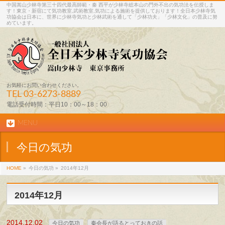
中国嵩山少林寺第三十四代最高師範・秦 西平が少林寺総本山の門外不出の気功法を伝授しま
す！東京・新宿にて気功教室,武術教室,気功による施術を提供しております！全日本少林寺気
功協会は日本に、世界に少林寺気功と少林武術を通して「少林功夫」「少林文化」の普及に努
めています。
お気軽にお問い合わせください。
TEL
03-6273-8889
電話受付時間：平日10：00～18：00
MENU
今日の気功
HOME
»
今日の気功 »
2014年12月
2014年12月
2014.12.02
今日の気功
秦会長が語るとっておきの話