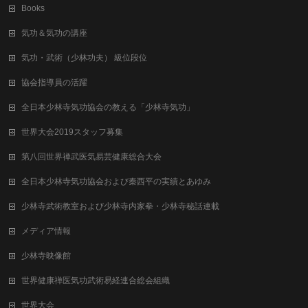
Books
気功＆気功の講座
気功・武術（少林功夫） 級位段位
協会指導員の活躍
全日本少林寺気功協会の教える「少林寺気功」
世界大会2019スタッフ募集
第八回世界禅武医気易芸健康総合⼤会
全日本少林寺気功協会および秦西平の実績とあゆみ
少林寺武術教室および少林寺内家拳・少林寺秘話連載
メディア情報
少林寺映像館
世界健康禅医気功武術易経連合総会組織
世界大会