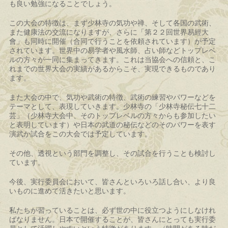
も良い勉強になることでしょう。
この大会の特徴は、まず少林寺の気功や禅、そして各国の武術、
また健康法の交流になりますが、さらに「第２２回世界易經大
會」も同時に開催（合同で行うことを依頼されています）が予定
されています。世界中の易学者や風水師、占い師などトップレベ
ルの方々が一同に集まってきます。これは当協会への信頼と、こ
れまでの世界大会の実績があるからこそ、実現できるものであり
ます。
また大会の中で、気功や武術の特徴、武術の練習やパワーなどを
テーマとして、表現していきます。少林寺の「少林寺秘伝七十二
芸」（少林寺大会中、そのトップレベルの方々からも参加したい
と表明しています）や日本の武道の秘伝などのそのパワーを表す
演武か試合をこの大会では予定しています。
その他、透視という部門を調整し、その試合を行うことも検討し
ています。
今後、実行委員会において、皆さんといろいろ話し合い、より良
いものに進めて活きたいと思います。
私たちが習っていることは、必ず世の中に役立つようにしなけれ
ばなりません。日本で開催することが、皆さんにとっても実行委