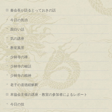
秦会長が語るとっておきの話
今日の気功
面白い話
気の講座
教室風景
少林寺の禅
少林寺の秘話
少林寺の精神
老子の道徳経解釈
本協会主催の講座・教室の参加者によるレポート
今日の技