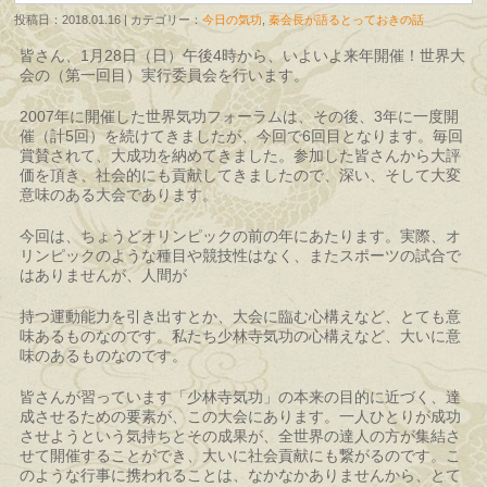
投稿日：2018.01.16 | カテゴリー：
今日の気功
,
秦会長が語るとっておきの話
皆さん、1月28日（日）午後4時から、いよいよ来年開催！世界大
会の（第一回目）実行委員会を行います。
2007年に開催した世界気功フォーラムは、その後、3年に一度開
催（計5回）を続けてきましたが、今回で6回目となります。毎回
賞賛されて、大成功を納めてきました。参加した皆さんから大評
価を頂き、社会的にも貢献してきましたので、深い、そして大変
意味のある大会であります。
今回は、ちょうどオリンピックの前の年にあたります。実際、オ
リンピックのような種目や競技性はなく、またスポーツの試合で
はありませんが、人間が
持つ運動能力を引き出すとか、大会に臨む心構えなど、とても意
味あるものなのです。私たち少林寺気功の心構えなど、大いに意
味のあるものなのです。
皆さんが習っています「少林寺気功」の本来の目的に近づく、達
成させるための要素が、この大会にあります。一人ひとりが成功
させようという気持ちとその成果が、全世界の達人の方が集結さ
せて開催することができ、大いに社会貢献にも繋がるのです。こ
のような行事に携われることは、なかなかありませんから、とて