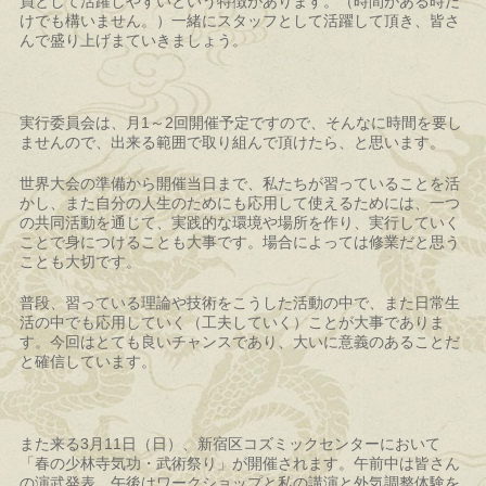
員として活躍しやすいという特徴があります。（時間がある時だ
けでも構いません。）一緒にスタッフとして活躍して頂き、皆さ
んで盛り上げまていきましょう。
実行委員会は、月1～2回開催予定ですので、そんなに時間を要し
ませんので、出来る範囲で取り組んで頂けたら、と思います。
世界大会の準備から開催当日まで、私たちが習っていることを活
かし、また自分の人生のためにも応用して使えるためには、一つ
の共同活動を通じて、実践的な環境や場所を作り、実行していく
ことで身につけることも大事です。場合によっては修業だと思う
ことも大切です。
普段、習っている理論や技術をこうした活動の中で、また日常生
活の中でも応用していく（工夫していく）ことが大事でありま
す。今回はとても良いチャンスであり、大いに意義のあることだ
と確信しています。
また来る3月11日（日）、新宿区コズミックセンターにおいて
「春の少林寺気功・武術祭り」が開催されます。午前中は皆さん
の演武発表、午後はワークショップと私の講演と外気調整体験を