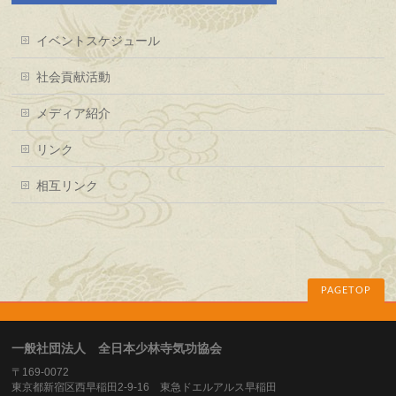
イベントスケジュール
社会貢献活動
メディア紹介
リンク
相互リンク
PAGETOP
一般社団法人 全日本少林寺気功協会
〒169-0072
東京都新宿区西早稲田2-9-16 東急ドエルアルス早稲田