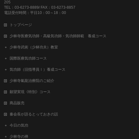
205
TEL：03-6273-8889/ FAX：03-6273-8857
電話受付時間：平日10：00～18：00
トップページ
少林寺医療気功師・高級気功師・気功師師範 養成コース
少林寺武術（少林功夫）教室
国際医療気功師コース
気功師（旧指導員Ⅰ）養成コース
少林寺氣龍治療院のご紹介
願望実現《特別》コース
商品販売
秦会長が語るとっておきの話
今日の気功
少林寺の禅