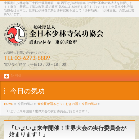
中国嵩山少林寺第三十四代最高師範・秦 西平が少林寺総本山の門外不出の気功法を伝授しま
す！東京・新宿にて気功教室,武術教室,気功による施術を提供しております！全日本少林寺気
功協会は日本に、世界に少林寺気功と少林武術を通して「少林功夫」「少林文化」の普及に努
めています。
お気軽にお問い合わせください。
TEL
03-6273-8889
電話受付時間：平日10：00～18：00
MENU
今日の気功
HOME
»
今日の気功 »
秦会長が語るとっておきの話
»
今日の気功
»
「いよいよ来年開催！世界大会の実行委員会が始まります！」
「いよいよ来年開催！世界大会の実行委員会が
始まります！」