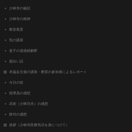
少林寺の秘話
少林寺の精神
教室風景
気の講座
老子の道徳経解釈
面白い話
本協会主催の講座・教室の参加者によるレポート
今日の技
指導員の感想
武術（少林功夫）の感想
静功の感想
挨拶（少林寺医療気功を身につけて）