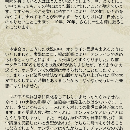
時間を持っている人はほとんどいないでしょう。今、とても忙し
い中であっても、その時にはまた新しい忙しいことが増えていま
す。ですから、今こそ実行に移すことにより、他の忙しいものを
増やさず、実践することが出来ます。そうしなければ、自分たち
のやりたいことご出来ず、10年、20年、さらに一生を棒に振るこ
とになります。
本協会は、こうした状況の中、オンライン受講も出来るように
いたしました。実際にコロナ禍の影響により、オンラインで進め
られるということにより、より受講しやすくなりました。以前、
一クラス100名を超える状況の時がありましたが、そのような状
況では、オンラインでの受講は考えられないことだったでしょ
う。またテレビ業界や雑誌など出版社から取り上げられた頃で大
変忙しくしていた時期もありましたから、なかなかそういった発
想にはなれません。
世の中の流れは常に変化をしており、またつかめられません。
今は（コロナ禍の影響で）当協会の新期生の数は少ないです。し
かし、少ないからこそ、一人ひとり対しての指導に余裕が生まれ
ます。また受講人数が増えてくれば、オンラインでということは
なくなるでしょうし、また、例えば海外の方が日本に来た時、集
中講座を受講したいと要望があれば、そちらに時間をかけること
になるでしょう。オンラインは今だからこそ、チャンスなのであ