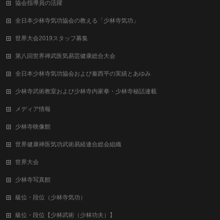
協会指導員の活躍
全日本少林寺気功協会の教える「少林寺気功」
世界大会2019スタッフ募集
第八回世界禅武医気易芸健康総合⼤会
全日本少林寺気功協会および秦西平の実績とあゆみ
少林寺武術教室および少林寺内家拳・少林寺秘話連載
メディア情報
少林寺映像館
世界健康禅医気功武術易経連合総会組織
世界大会
少林寺写真館
級位・段位（少林寺気功）
級位・段位【少林武術（少林功夫）】