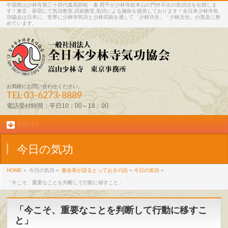
中国嵩山少林寺第三十四代最高師範・秦 西平が少林寺総本山の門外不出の気功法を伝授しま
す！東京・新宿にて気功教室,武術教室,気功による施術を提供しております！全日本少林寺気
功協会は日本に、世界に少林寺気功と少林武術を通して「少林功夫」「少林文化」の普及に努
めています。
お気軽にお問い合わせください。
TEL
03-6273-8889
電話受付時間：平日10：00～18：00
MENU
今日の気功
HOME
»
今日の気功 »
秦会長が語るとっておきの話
»
今日の気功
»
「今こそ、重要なことを判断して行動に移すこと」
「今こそ、重要なことを判断して行動に移すこ
と」