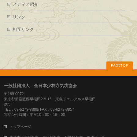
メディア紹介
リンク
相互リンク
PAGETOP
一般社団法人 全日本少林寺気功協会
〒169-0072
東京都新宿区西早稲田2-9-16 東急ドエルアルス早稲田
205
TEL：03-6273-8889/ FAX：03-6273-8857
電話受付時間：平日10：00～18：00
トップページ