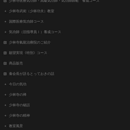
少林寺医療気功師・高級気功師・気功師師範 養成コース
少林寺武術（少林功夫）教室
国際医療気功師コース
気功師（旧指導員Ⅰ）養成コース
少林寺氣龍治療院のご紹介
願望実現《特別》コース
商品販売
秦会長が語るとっておきの話
今日の気功
少林寺の禅
少林寺の秘話
少林寺の精神
教室風景