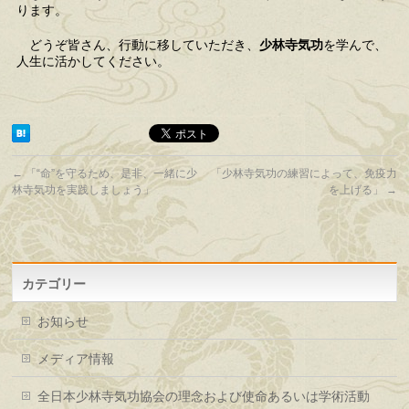
ります。
どうぞ皆さん、行動に移していただき、
少林寺気功
を学んで、
人生に活かしてください。
←
「“命”を守るため、是非、一緒に少
「少林寺気功の練習によって、免疫力
林寺気功を実践しましょう」
を上げる」
→
カテゴリー
お知らせ
メディア情報
全日本少林寺気功協会の理念および使命あるいは学術活動