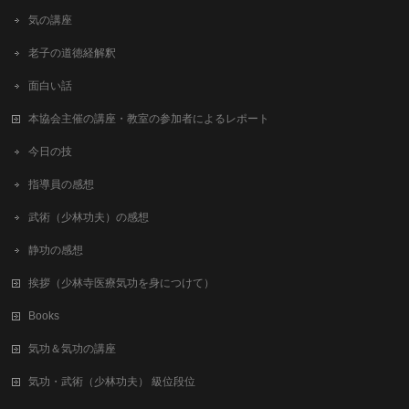
気の講座
老子の道徳経解釈
面白い話
本協会主催の講座・教室の参加者によるレポート
今日の技
指導員の感想
武術（少林功夫）の感想
静功の感想
挨拶（少林寺医療気功を身につけて）
Books
気功＆気功の講座
気功・武術（少林功夫） 級位段位