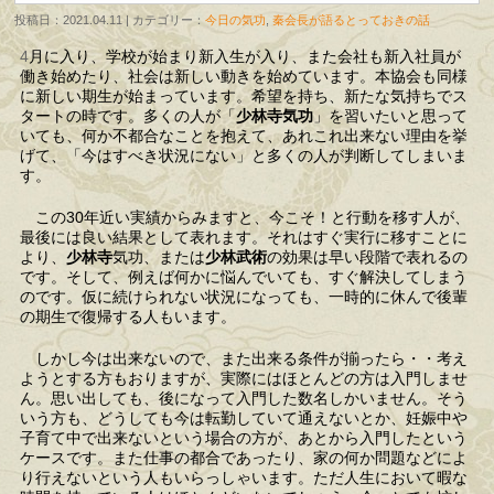
投稿日：2021.04.11 | カテゴリー：
今日の気功
,
秦会長が語るとっておきの話
4
月に入り、学校が始まり新入生が入り、また会社も新入社員が
働き始めたり、社会は新しい動きを始めています。本協会も同様
に新しい期生が始まっています。希望を持ち、新たな気持ちでス
タートの時です。多くの人が「
少林寺気功
」を習いたいと思って
いても、何か不都合なことを抱えて、あれこれ出来ない理由を挙
げて、「今はすべき状況にない」と多くの人が判断してしまいま
す。
この30年近い実績からみますと、今こそ！と行動を移す人が、
最後には良い結果として表れます。それはすぐ実行に移すことに
より、
少林寺
気功、または
少林武術
の効果は早い段階で表れるの
です。そして、例えば何かに悩んでいても、すぐ解決してしまう
のです。仮に続けられない状況になっても、一時的に休んで後輩
の期生で復帰する人もいます。
しかし今は出来ないので、また出来る条件が揃ったら・・考え
ようとする方もおりますが、実際にはほとんどの方は入門しませ
ん。思い出しても、後になって入門した数名しかいません。そう
いう方も、どうしても今は転勤していて通えないとか、妊娠中や
子育て中で出来ないという場合の方が、あとから入門したという
ケースです。また仕事の都合であったり、家の何か問題などによ
り行えないという人もいらっしゃいます。ただ人生において暇な