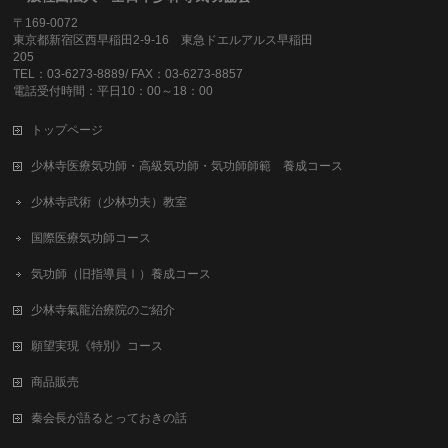
〒169-0072
東京都新宿区西早稲田2-9-16 東急ドエルアルス早稲田
205
TEL：03-6273-8889/ FAX：03-6273-8857
電話受付時間：平日10：00～18：00
トップページ
少林寺医療気功師・高級気功師・気功師師範 養成コース
少林寺武術（少林功夫）教室
国際医療気功師コース
気功師（旧指導員Ⅰ）養成コース
少林寺氣龍治療院のご紹介
願望実現《特別》コース
商品販売
秦会長が語るとっておきの話