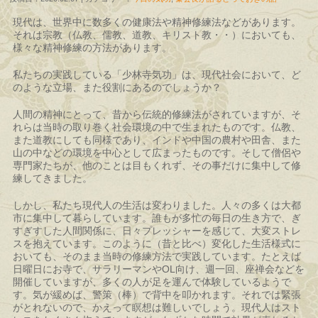
現代は、世界中に数多くの健康法や精神修練法などがあります。
それは宗教（仏教、儒教、道教、キリスト教・・）においても、
様々な精神修練の方法があります。
私たちの実践している「少林寺気功」は、現代社会において、ど
のような立場、また役割にあるのでしょうか？
人間の精神にとって、昔から伝統的修練法がされていますが、そ
れらは当時の取り巻く社会環境の中で生まれたものです。仏教、
また道教にしても同様であり、インドや中国の農村や田舎、また
山の中などの環境を中心として広まったものです。そして僧侶や
専門家たちが、他のことは目もくれず、その事だけに集中して修
練してきました。
しかし、私たち現代人の生活は変わりました。人々の多くは大都
市に集中して暮らしています。誰もが多忙の毎日の生き方で、ぎ
すぎすした人間関係に、日々プレッシャーを感じて、大変ストレ
スを抱えています。このように（昔と比べ）変化した生活様式に
おいても、そのまま当時の修練方法で実践しています。たとえば
日曜日にお寺で、サラリーマンやOL向け、週一回、座禅会などを
開催していますが、多くの人が足を運んで体験しているようで
す。気が緩めば、警策（棒）で背中を叩かれます。それでは緊張
がとれないので、かえって瞑想は難しいでしょう。現代人はスト