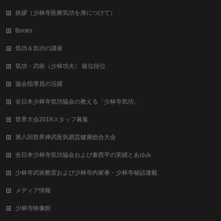
挨拶（少林寺医療気功を身につけて）
Books
気功＆気功の講座
気功・武術（少林功夫） 級位段位
協会指導員の活躍
全日本少林寺気功協会の教える「少林寺気功」
世界大会2019スタッフ募集
第八回世界禅武医気易芸健康総合⼤会
全日本少林寺気功協会および秦西平の実績とあゆみ
少林寺武術教室および少林寺内家拳・少林寺秘話連載
メディア情報
少林寺映像館