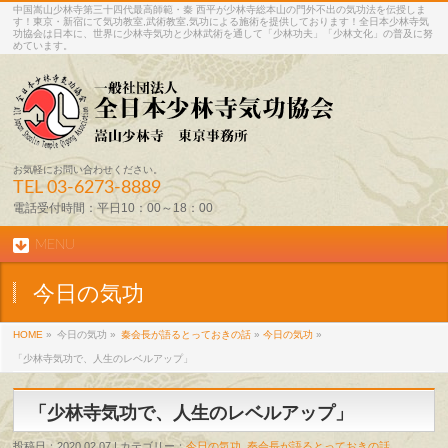
中国嵩山少林寺第三十四代最高師範・秦 西平が少林寺総本山の門外不出の気功法を伝授しま
す！東京・新宿にて気功教室,武術教室,気功による施術を提供しております！全日本少林寺気
功協会は日本に、世界に少林寺気功と少林武術を通して「少林功夫」「少林文化」の普及に努
めています。
お気軽にお問い合わせください。
TEL
03-6273-8889
電話受付時間：平日10：00～18：00
MENU
今日の気功
HOME
»
今日の気功 »
秦会長が語るとっておきの話
»
今日の気功
»
「少林寺気功で、人生のレベルアップ」
「少林寺気功で、人生のレベルアップ」
投稿日：2020.02.07 | カテゴリー：
今日の気功
,
秦会長が語るとっておきの話