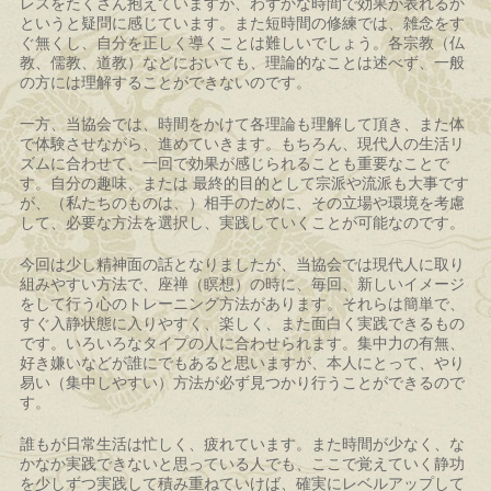
レスをたくさん抱えていますが、わずかな時間で効果が表れるか
というと疑問に感じています。また短時間の修練では、雑念をす
ぐ無くし、自分を正しく導くことは難しいでしょう。各宗教（仏
教、儒教、道教）などにおいても、理論的なことは述べず、一般
の方には理解することができないのです。
一方、当協会では、時間をかけて各理論も理解して頂き、また体
で体験させながら、進めていきます。もちろん、現代人の生活リ
ズムに合わせて、一回で効果が感じられることも重要なことで
す。自分の趣味、または 最終的目的として宗派や流派も大事です
が、（私たちのものは、）相手のために、その立場や環境を考慮
して、必要な方法を選択し、実践していくことが可能なのです。
今回は少し精神面の話となりましたが、当協会では現代人に取り
組みやすい方法で、座禅（瞑想）の時に、毎回、新しいイメージ
をして行う心のトレーニング方法があります。それらは簡単で、
すぐ入静状態に入りやすく、楽しく、また面白く実践できるもの
です。いろいろなタイプの人に合わせられます。集中力の有無、
好き嫌いなどが誰にでもあると思いますが、本人にとって、やり
易い（集中しやすい）方法が必ず見つかり行うことができるので
す。
誰もが日常生活は忙しく、疲れています。また時間が少なく、な
かなか実践できないと思っている人でも、ここで覚えていく静功
を少しずつ実践して積み重ねていけば、確実にレベルアップして