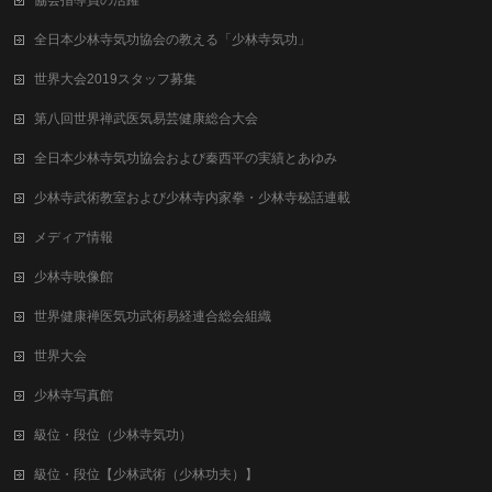
協会指導員の活躍
全日本少林寺気功協会の教える「少林寺気功」
世界大会2019スタッフ募集
第八回世界禅武医気易芸健康総合⼤会
全日本少林寺気功協会および秦西平の実績とあゆみ
少林寺武術教室および少林寺内家拳・少林寺秘話連載
メディア情報
少林寺映像館
世界健康禅医気功武術易経連合総会組織
世界大会
少林寺写真館
級位・段位（少林寺気功）
級位・段位【少林武術（少林功夫）】