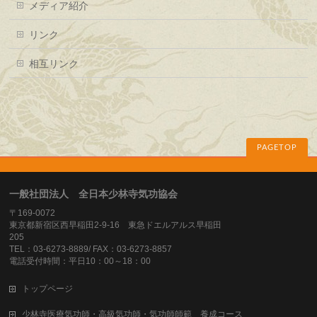
メディア紹介
リンク
相互リンク
PAGETOP
一般社団法人 全日本少林寺気功協会
〒169-0072
東京都新宿区西早稲田2-9-16 東急ドエルアルス早稲田
205
TEL：03-6273-8889/ FAX：03-6273-8857
電話受付時間：平日10：00～18：00
トップページ
少林寺医療気功師・高級気功師・気功師師範 養成コース