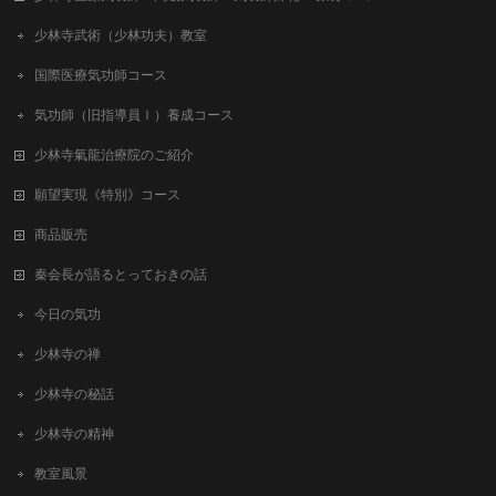
少林寺武術（少林功夫）教室
国際医療気功師コース
気功師（旧指導員Ⅰ）養成コース
少林寺氣龍治療院のご紹介
願望実現《特別》コース
商品販売
秦会長が語るとっておきの話
今日の気功
少林寺の禅
少林寺の秘話
少林寺の精神
教室風景