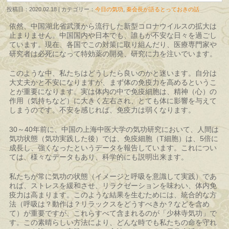
投稿日：2020.02.18 | カテゴリー：
今日の気功
,
秦会長が語るとっておきの話
依然、中国湖北省武漢から流行した新型コロナウイルスの拡大は
止まりません。中国国内や日本でも、誰もが不安な日々を過ごし
ています。現在、各国でこの対策に取り組んだり、医療専門家や
研究者は必死になって特効薬の開発、研究に力を注いでいます。
このような中、私たちはどうしたら良いのかと迷います。自分は
大丈夫かと不安になりますが、まず体の免疫力を高めるというこ
とが重要になります。実は体内の中で免疫細胞は、精神（心）の
作用（気持ちなど）に大きく左右され、とても体に影響を与えて
しまうのです。不安を感じれば、免疫力は弱くなります。
30～40年前に、中国の上海中医大学の気功研究において、人間は
気功状態（気功実践した後）では、免疫細胞（T細胞）は、5倍に
成長し、強くなったというデータを報告しています。これについ
ては、様々なデータもあり、科学的にも説明出来ます。
私たちが常に気功の状態（イメージと呼吸を意識して実践）であ
れば、ストレスを緩和させ、リラクゼーションを味わい、体内免
疫力は高まります。このような結果を生むためには、統合的な方
法（呼吸は？動作は？リラックスをどうすべきか？などを含め
て）が重要ですが、これらすべて含まれるのが「少林寺気功」で
す。この素晴らしい方法により、どんな時でも私たちの命を守れ