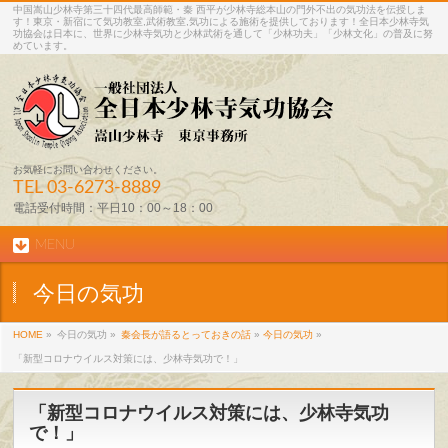
中国嵩山少林寺第三十四代最高師範・秦 西平が少林寺総本山の門外不出の気功法を伝授しま
す！東京・新宿にて気功教室,武術教室,気功による施術を提供しております！全日本少林寺気
功協会は日本に、世界に少林寺気功と少林武術を通して「少林功夫」「少林文化」の普及に努
めています。
お気軽にお問い合わせください。
TEL
03-6273-8889
電話受付時間：平日10：00～18：00
MENU
今日の気功
HOME
»
今日の気功 »
秦会長が語るとっておきの話
»
今日の気功
»
「新型コロナウイルス対策には、少林寺気功で！」
「新型コロナウイルス対策には、少林寺気功
で！」