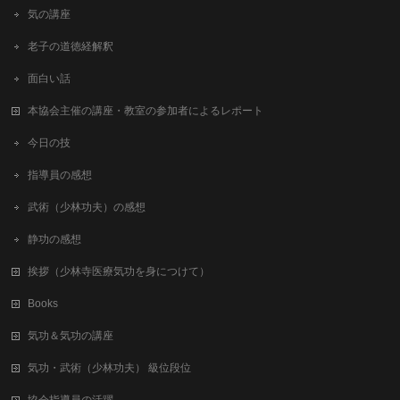
気の講座
老子の道徳経解釈
面白い話
本協会主催の講座・教室の参加者によるレポート
今日の技
指導員の感想
武術（少林功夫）の感想
静功の感想
挨拶（少林寺医療気功を身につけて）
Books
気功＆気功の講座
気功・武術（少林功夫） 級位段位