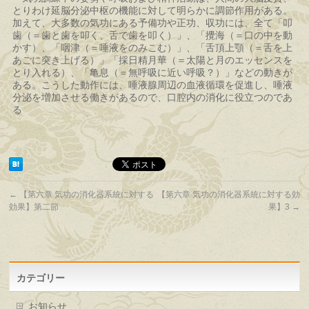
とりわけ延脳分泌中枢の機能に対して明らかに調節作用がある。
加えて、大多数の気功にある予備功や正功、収功には、全て「叩
歯（＝歯と歯を叩く、舌で歯を叩く）」、「攪海（＝口の中を動
かす）、「咽津（＝唾液をのみこむ）」、「舌頂上顎（＝舌を上
あごに突き上げる）」「採日精月華（＝太陽と月のエッセンスを
とり入れる）、「亀息（＝無呼吸に近い呼吸？）」などの動きが
ある。こうした動作には、唾液腺周辺の血液循環を促進し、唾液
分泌を増加させる働きがあるので、口腔内の消化に役立つのであ
る
←
【第六章 気功の消化器系統に対する
【第六章 気功の消化器系統に対する効
効果】第二節
果】3
→
カテゴリー
お知らせ