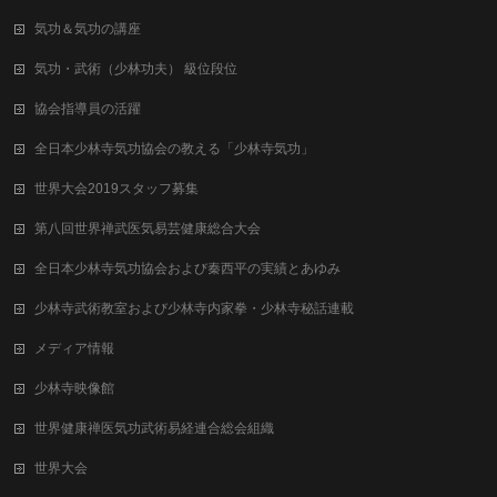
気功＆気功の講座
気功・武術（少林功夫） 級位段位
協会指導員の活躍
全日本少林寺気功協会の教える「少林寺気功」
世界大会2019スタッフ募集
第八回世界禅武医気易芸健康総合⼤会
全日本少林寺気功協会および秦西平の実績とあゆみ
少林寺武術教室および少林寺内家拳・少林寺秘話連載
メディア情報
少林寺映像館
世界健康禅医気功武術易経連合総会組織
世界大会