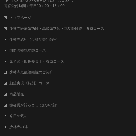
TEL：03-6273-8889/ FAX：03-6273-8857
電話受付時間：平日10：00～18：00
トップページ
少林寺医療気功師・高級気功師・気功師師範 養成コース
少林寺武術（少林功夫）教室
国際医療気功師コース
気功師（旧指導員Ⅰ）養成コース
少林寺氣龍治療院のご紹介
願望実現《特別》コース
商品販売
秦会長が語るとっておきの話
今日の気功
少林寺の禅