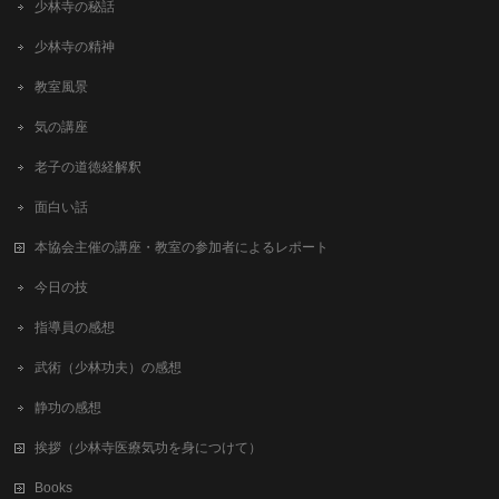
少林寺の秘話
少林寺の精神
教室風景
気の講座
老子の道徳経解釈
面白い話
本協会主催の講座・教室の参加者によるレポート
今日の技
指導員の感想
武術（少林功夫）の感想
静功の感想
挨拶（少林寺医療気功を身につけて）
Books