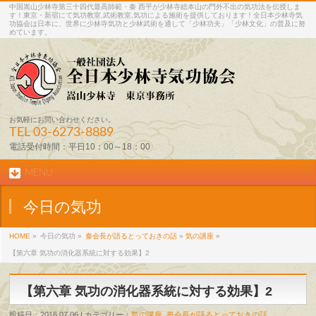
中国嵩山少林寺第三十四代最高師範・秦 西平が少林寺総本山の門外不出の気功法を伝授しま
す！東京・新宿にて気功教室,武術教室,気功による施術を提供しております！全日本少林寺気
功協会は日本に、世界に少林寺気功と少林武術を通して「少林功夫」「少林文化」の普及に努
めています。
お気軽にお問い合わせください。
TEL
03-6273-8889
電話受付時間：平日10：00～18：00
MENU
今日の気功
HOME
»
今日の気功 »
秦会長が語るとっておきの話
»
気の講座
»
【第六章 気功の消化器系統に対する効果】2
【第六章 気功の消化器系統に対する効果】2
投稿日：2016.07.06 | カテゴリー：
気の講座
,
秦会長が語るとっておきの話