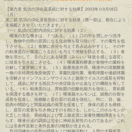
【第六章 気功の消化器系統に対する効果】2003年０9月08日
（月）
第二節 気功の消化道各部分に対する効果（第一節は、都合により
未掲載とさせていただきます。）
（一）気功の口腔内消化に対する効果（２）
唾液の主な働きは、７つある。（１）口の中を潤しかつ洗浄
し、食物中の癌の原因になる化合物を取り除いて、その毒性を低
下させる。（２）食物に水分を与えて呑み込みやすくし、その中
の粘液蛋白が腸道にうるおいを与えて便秘を防止する。（３）食
物を溶かして、舌の上にある味蕾（みらい／味覚を感じる器官）
に味覚を引き起こさせる。（４）唾液澱粉酵素が食物中の澱粉を
分解して麦芽糖にする。（５）殺菌免疫作用。唾液中の溶菌酵素
一種の非特異性免疫物質で、革蘭氏陽性菌、葡萄球菌や連鎖球菌
を溶解させインフルエンザウイルスと腺病ウイルスの成長を抑制
して、感染に対する抵抗力や炎症除去や止血などの機能を有して
いる。（６）粘液蛋白は、胃粘膜の抗酸化能力を強化し、胃粘膜
を保護する働きを持つ。（７）唾液腺ホルモンは、細胞の分裂を
成長を促進し、核糖酸と蛋白質の合成を強化し、特に、目、歯、
筋肉や関節など間葉組織の発育を促進して、身体の若さを維持
し、器官の老衰を引き伸ばすのを助ける。しかしこのホルモンが
欠乏した場合、骨組織および腎上腺皮質に栄養性機能障害をもた
らす。唾液分泌の調節は完全に神経反射性のものであるが、これ
には非条件反射と条件反射の2種類が含まれる。
気功訓練中の姿勢や呼吸および精神活動は、人間の大脳皮質、