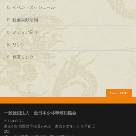
イベントスケジュール
社会貢献活動
メディア紹介
リンク
相互リンク
PAGETOP
一般社団法人 全日本少林寺気功協会
〒169-0072
東京都新宿区西早稲田2-9-16 東急ドエルアルス早稲田
205