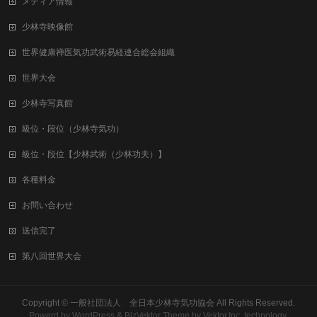
メディア情報
少林寺映像館
世界健康禅医気功武術易経連合総会組織
世界大会
少林寺写真館
級位・段位（少林寺気功）
級位・段位【少林武術（少林功夫）】
各種料金
お問い合わせ
送信完了
第八回世界大会
Copyright ©
一般社団法人 全日本少林寺気功協会
All Rights Reserved.
Powerd by
WordPress
&
BizVektor Theme
by
Vektor,Inc.
technology.