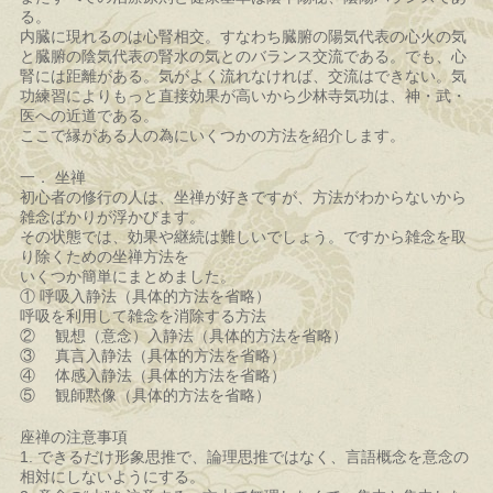
る。
内臓に現れるのは心腎相交。すなわち臓腑の陽気代表の心火の気
と臓腑の陰気代表の腎水の気とのバランス交流である。でも、心
腎には距離がある。気がよく流れなければ、交流はできない。気
功練習によりもっと直接効果が高いから少林寺気功は、神・武・
医への近道である。
ここで縁がある人の為にいくつかの方法を紹介します。
一． 坐禅
初心者の修行の人は、坐禅が好きですが、方法がわからないから
雑念ばかりが浮かびます。
その状態では、効果や継続は難しいでしょう。ですから雑念を取
り除くための坐禅方法を
いくつか簡単にまとめました。
① 呼吸入静法（具体的方法を省略）
呼吸を利用して雑念を消除する方法
② 観想（意念）入静法（具体的方法を省略）
③ 真言入静法（具体的方法を省略）
④ 体感入静法（具体的方法を省略）
⑤ 観師黙像（具体的方法を省略）
座禅の注意事項
1. できるだけ形象思推で、論理思推ではなく、言語概念を意念の
相対にしないようにする。