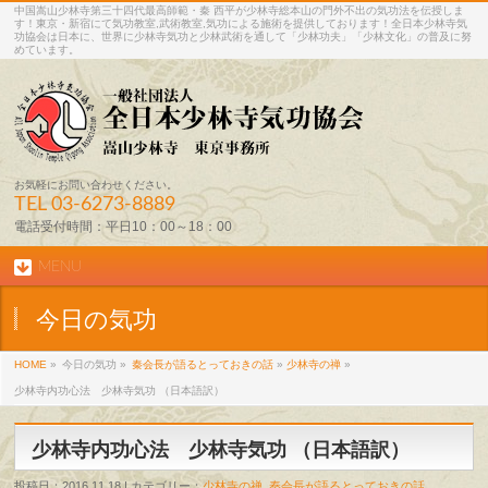
中国嵩山少林寺第三十四代最高師範・秦 西平が少林寺総本山の門外不出の気功法を伝授しま
す！東京・新宿にて気功教室,武術教室,気功による施術を提供しております！全日本少林寺気
功協会は日本に、世界に少林寺気功と少林武術を通して「少林功夫」「少林文化」の普及に努
めています。
お気軽にお問い合わせください。
TEL
03-6273-8889
電話受付時間：平日10：00～18：00
MENU
今日の気功
HOME
»
今日の気功 »
秦会長が語るとっておきの話
»
少林寺の禅
»
少林寺内功心法 少林寺気功 （日本語訳）
少林寺内功心法 少林寺気功 （日本語訳）
投稿日：2016.11.18 | カテゴリー：
少林寺の禅
,
秦会長が語るとっておきの話