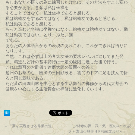
もしあなたが悟りの為に練習したければ、その方法をすこし変わ
る必要がある。意念は私は坐禅を
することではなく、私は坐禅であると感じる。
私は站椿功をするのではなく、私は站椿功であると感じる。
私は動功であると感じる。
もっと進むと坐禅は坐禅ではなく、站椿功は站椿功ではない。動
功は動功ではない。とり、ぶた、猫
である。
あなたの人体語言からの表現のあれこれ、これができれば悟りに
なります。
当然、これは必ず以上の各気功法の要求レベルに達してまた発
願、精進など禅の基本詩行は一定の段階に達した後で行う。
これは慧可のお辞儀で達磨大師の質問への答え
趙州のお茶のむ 臨済の三回顔殴る、雲門のドアに足を挟んで折
ると同じ意味である。
ただ昔の田園山林を中心とする生活舞台の禅修から現代大都会の
健康を中心にする生活舞台の禅修に進化しています。
←
「夢を実現させる修業の道」
「少林寺の禅・武・気・医の４つの説
明 ～嵩山少林寺ＨＰ掲載文より～」
→