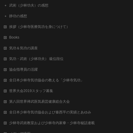
武術（少林功夫）の感想
静功の感想
挨拶（少林寺医療気功を身につけて）
Books
気功＆気功の講座
気功・武術（少林功夫） 級位段位
協会指導員の活躍
全日本少林寺気功協会の教える「少林寺気功」
世界大会2019スタッフ募集
第八回世界禅武医気易芸健康総合⼤会
全日本少林寺気功協会および秦西平の実績とあゆみ
少林寺武術教室および少林寺内家拳・少林寺秘話連載