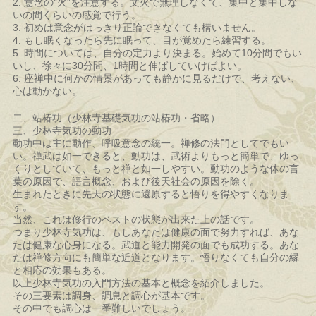
2. 意念の“火”を注意する。文火で無理しなくて、集中と集中しな
いの間くらいの感覚で行う。
3. 初めは意念がはっきり正論できなくても構いません。
4. もし眠くなったら先に眠って、目が覚めたら練習する。
5. 時間については、自分の定力より決まる。始めて10分間でもい
いし、徐々に30分間、1時間と伸ばしていけばよい。
6. 座禅中に何かの情景があっても静かに見るだけで、考えない、
心は動かない。
二、站椿功（少林寺基礎気功の站椿功・省略）
三、少林寺気功の動功
動功中は主に動作、呼吸意念の統一。禅修の法門としてでもい
い。禅武は如一できると、動功は、武術よりもっと簡単で、ゆっ
くりとしていて、もっと禅と如一しやすい。動功のような体の言
葉の原因で、語言概念、および後天社会の原因を除く。
生まれたときに先天の状態に還原すると悟りを得やすくなりま
す。
当然、これは修行のベストの状態が出来た上の話です。
つまり少林寺気功は、もしあなたは健康の面で努力すれば、あな
たは健康な心身になる。武道と能力開発の面でも成功する。あな
たは禅修方向にも簡単な近道となります。悟りなくても自分の縁
と相応の効果もある。
以上少林寺気功の入門方法の基本と概念を紹介しました。
その三要素は調身、調息と調心が基本です。
その中でも調心は一番難しいでしょう。