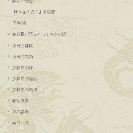
静功の感想
様々な生徒による感想
初級編
秦会長が語るとっておきの話
今日の健康
今日の気功
少林寺の禅
少林寺の秘話
少林寺の精神
教室風景
気の講座
面白い話