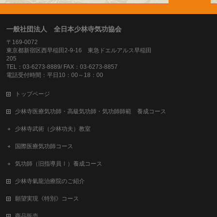
一般社団法人 全日本少林寺気功協会
〒169-0072
東京都新宿区西早稲田2-9-16 東急ドエルアルス早稲田
205
TEL：03-6273-8889/ FAX：03-6273-8857
電話受付時間：平日10：00～18：00
トップページ
少林寺医療気功師・高級気功師・気功師師範 養成コース
少林寺武術（少林功夫）教室
国際医療気功師コース
気功師（旧指導員Ⅰ）養成コース
少林寺氣龍治療院のご紹介
願望実現《特別》コース
商品販売