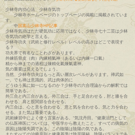
少林寺内功心法 少林寺気功
少林寺ホームページのトップページの掲載に掲載されていま
す。
中
国嵩山少林寺HP記事
少林寺気功はただ硬気功に応用ではなく、少林寺七十二芸は少林
寺気功の絶学と言える。
少林寺功夫（武術と修行レベル）レベルの高さはどこで表現す
る？
功夫界で有名なことわざがあります。
外練筋骨皮（肉）内練精氣神（あるいは内練一口氣）
精から神までの過程は煉精化氣煉氣還神。
気の重要は見えるでしょう。
当然、少林寺功夫はもっと高い層次レベルがあります。禅武如
一。でも禅は意識的、武は肉体的に
どうゆう風に如一になるのか？少林寺の六合理論からの解釈では
簡単である。
外三合と内三合がある。外三合は、手と足合わせる，肘と膝を合
わせる、肩と股関節を合わせる。
内三合は、心と意を合わせる、意と気を合わせる。気と力を合わ
せる。また気は重要である。
武術練習中によく使う言葉がある。“気沈丹田。”健康法門として
の仏医禅医については、中医学から教えたこと。すべての病気の
原因は陰陽失調である。この陰陽は陰陽の気である。
またすべての治療原則と健康基準は陰平陽秘、陰陽バランスであ