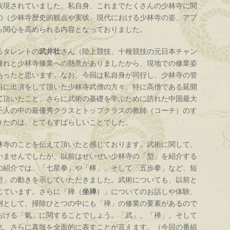
表現されていました。私自身、これまでたくさんの少林寺に関
の（少林寺歴史的観点や実状、現代における少林寺の姿、アプ
ら関心を高められる内容となっておりました。
るタレントの
武井壮
さん（陸上競技、十種競技の元日本チャン
憧れと少林寺修業への熱意がありましたから、現地での修業姿
あったと思います。なお、今回は私自身が同行し、少林寺の管
組に出演をして頂いた少林寺武僧の方々、特に高僧である延開
て頂いたこと、さらに武術の基礎を学ぶために訪れた中国最大
千人の中の最優秀クラスとトップクラスの教師（コーチ）のす
きたのは、とてもすばらしいことでした。
寺のことを伝えて頂いたと感じております。武術に関して、
いませんでしたが、以前はせいぜい少林寺の「型」を紹介する
の紹介では、「七星拳」や「棒」、そして「五歩拳」など、短
型」の動きを示していただきました。武術についても、以前と
じています。さらに「禅（
坐禅
）」についてのお話しや体験、
例として、掃除ひとつの中にも「禅」の修業の要素があるので
おける「氣」に関することでしょう。「武」、「禅」、そして
化、さらに真髄を全面的に表すことが言えます。（今回の番組