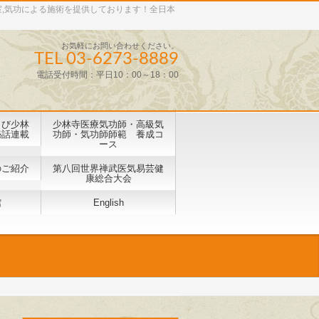
室,気功による施術を提供しております！全日本
お気軽にお問い合わせください。
TEL 03-6273-8889
電話受付時間：平日10：00～18：00
よび少林
少林寺医療気功師・高級気
秘話連載
功師・気功師師範 養成コ
ース
のご紹介
第八回世界禅武医気易芸健
康総合⼤会
館
English