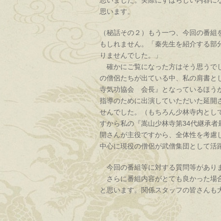
思いました。実際にすばらしい内容に
思います。
（秘話その２）もう一つ、今回の番組
もしれません。「秦先生を紹介する部
りませんでした。」
確かにご覧になった方はそう思うでし
の僧侶たちが出ている中、私の肩書と
寺気功協会 会長』となっているほう
指導のために出演していただいた延開
せんでした。（もちろん少林寺内とし
すから私の『嵩山少林寺第34代継承
開さんが主役ですから、全体性を考慮
中心に現役の僧侶が武僧集団として活
今回の番組等に対する質問等がありま
さらに番組内容がとても良かった場合
と思います。関係スタッフの皆さんも