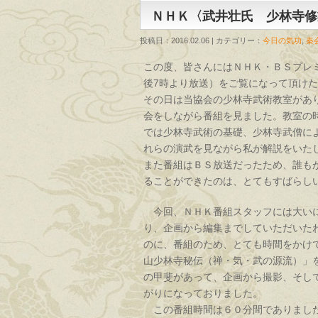
ＮＨＫ〈武井壮氏 少林寺修
投稿日：2016.02.06 | カテゴリー：
今日の気功
,
秦
この度、皆さんにはＮＨＫ・ＢＳプレ
後7時より放送）をご覧になって頂け
その日は当協会の少林寺武術教室があ
会をしながら番組を見ました。教室の時
では少林寺武術の基礎、少林寺武僧に
れらの演武を見ながら私が解説をいた
また番組はＢＳ放送だったため、誰も
ることができたのは、とてもすばらし
今回、ＮＨＫ番組スタッフには大いに
り、企画から編集までしていただいた
のに、番組のため、とても時間をかけ
山少林寺秘伝（禅・気・武の源流）」
の甲斐があって、企画から撮影、そし
がりになっておりました。
この番組時間は６０分間でありました