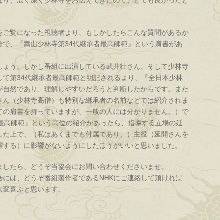
なり、広く深く少林寺をお伝えできたので、とても良かったと
をご覧になった視聴者より、もしかしたらこんな質問があるか
分で、『嵩山少林寺第34代継承者最高師範』という肩書があ
ょう。しかし番組に出演している武井壮さん、そして少林寺
して第34代継承者最高師範と明記されるより、『全日本少林
が自然であり、理解しやすいだろうと判断したからです。また
さん（少林寺高僧）も特別な継承者の名前などでは紹介されま
ての肩書を持っていますが、一般の人には分かりません。）で
者最高師範』という高位の紹介があったら、指導する立場の延
した上で、（私はあくまでも付属であり、）主役（延開さんを
躍する）に影響がないようにしたほうがいいと思いました。
したら、どうぞ当協会にお問い合わせくださいませ。
には、どうぞ番組製作者であるNHKにご連絡して頂ければ
大変喜ぶと思います。