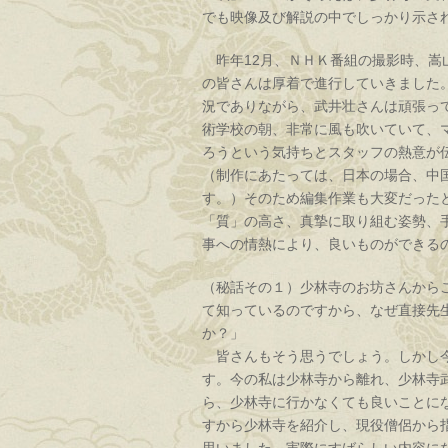
でも映像及び解説の中でしっかり示さ
昨年12月、ＮＨＫ番組の撮影時、嵩
の皆さんは厚着で進行していきました
況でありながら、武井壮さんは頑張って
術学校の朝、非常に風も吹いていて、
ろうという気持ちとスタッフの熱意が
（制作にあたっては、日本の場合、中
す。）そのため編集作業も大変だった
「質」の高さ、真摯に取り組む姿勢、
事への情熱により、良いものができる
（秘話その１）少林寺のお坊さんから
て知っているのですから、なぜ直接先
か？」
皆さんもそう思うでしょう。しかし今
す。今の私は少林寺から離れ、少林寺
ら、少林寺に行かなくても良いことに
すから少林寺を紹介し、現役僧侶から