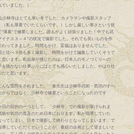
れていました。）
山少林寺はとても寒い冬でした。カメラマンや撮影スタッフ
。（私も厚着でいたくらいです。）しかし厳しい寒さという状
“薄着”で修業しました。誰もがよく頑張りました！中でも武
マイナス３～４°の状況で撮影でした。それでも良いものを作
伝わってきました。時間もかけ、妥協はありませんでした。
国と比べ３倍も多く撮影し、時間をかけて編集していくそうで
と思います。私自身が感じたのは、日本人のモノづくりへの
手を抜かない仕事ぶりにはとても感心いたしました。やはり仕
のだと思います。
こんな質問をされました。「秦先生は少林寺武術・気功のすべ
生からではなく、少林寺で修業ということになったのです
回の目的の一つとして、「少林寺」での撮影が挙げられま
武術や気功の普及のため日本におります。私が指導していた
なってしまい、日本で撮影して終わりとなってしまいます。で
指導していただくということが、番組の企画として望ましいと