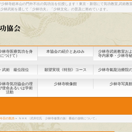
が少林寺総本山の門外不出の気功法を伝授します！東京・新宿にて気功教室,武術教
と少林武術を通して「少林功夫」「少林文化」の普及に努めています。
少林寺医療気功を身
本協会の紹介とあゆみ
少林寺武術教室お
につけて）
寺内家拳・少林寺
・武術 級位段位
願望実現《特別》コース
少林寺氣龍治療院
少林寺気功協会の理
少林寺映像館
少林寺写真
び使命あるいは学術
活動
今日の気功
»
ＮＨＫ〈武井壮氏 少林寺修業の旅〉番組の放映について」