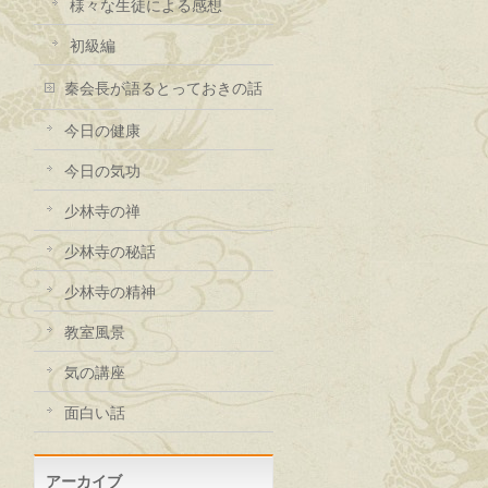
様々な生徒による感想
初級編
秦会長が語るとっておきの話
今日の健康
今日の気功
少林寺の禅
少林寺の秘話
少林寺の精神
教室風景
気の講座
面白い話
アーカイブ