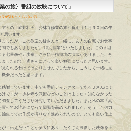
業の旅〉番組の放映について」
会長が語るとっておきの話
ミアムの〈武井壮氏 少林寺修業の旅〉番組（１月３０日の午
たと思います。
りましたが、この教室の皆さんと一緒に、友人の自宅でお食事
間でもありましたが、“特別授業”といたしました。この番組
よる七星拳や五歩拳、さらに一指禅功の演武がありました。そ
しましたので、皆さんにとって良い勉強になったと思います。
が見られるわけではありませんでしたから、こうして一緒に見
い機会だったと思います。
感謝しています。中でも番組ディレクターであるＵさんによ
わけですが、少林寺や武術などのことはまったく知らなかった
て調査してくださり研究していただきました。また私の本「嵩
を買ってお読みになって知識を高められました。そうした努力
て編集までの作業が滞りなく進められたので、とても良い仕上
が、伝えたいことが膨大にあり、たくさん撮影した映像を上