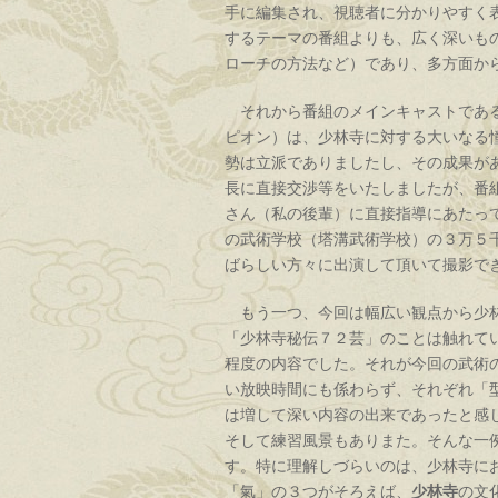
手に編集され、視聴者に分かりやすく
するテーマの番組よりも、広く深いも
ローチの方法など）であり、多方面か
それから番組のメインキャストであ
ピオン）は、少林寺に対する大いなる
勢は立派でありましたし、その成果が
長に直接交渉等をいたしましたが、番
さん（私の後輩）に直接指導にあたっ
の武術学校（塔溝武術学校）の３万５
ばらしい方々に出演して頂いて撮影で
もう一つ、今回は幅広い観点から少林
「少林寺秘伝７２芸」のことは触れて
程度の内容でした。それが今回の武術
い放映時間にも係わらず、それぞれ「
は増して深い内容の出来であったと感
そして練習風景もありまた。そんな一
す。特に理解しづらいのは、少林寺に
「氣」の３つがそろえば、
少林寺
の文