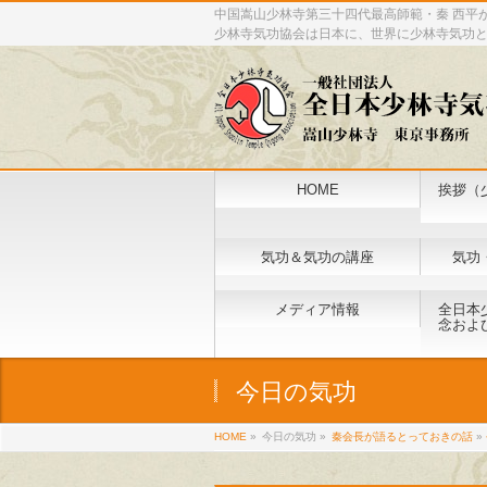
中国嵩山少林寺第三十四代最高師範・秦 西平
少林寺気功協会は日本に、世界に少林寺気功
HOME
挨拶（
気功＆気功の講座
気功
メディア情報
全日本
念およ
今日の気功
HOME
»
今日の気功 »
秦会長が語るとっておきの話
»