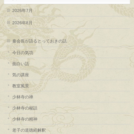
2026年7月
2026年8月
秦会長が語るとっておきの話
今日の気功
面白い話
気の講座
教室風景
少林寺の禅
少林寺の秘話
少林寺の精神
老子の道徳経解釈