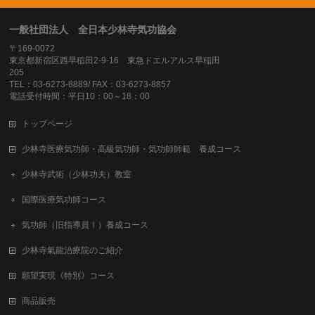
一般社団法人 全日本少林寺気功協会
〒169-0072
東京都新宿区西早稲田2-9-16 東急ドエルアルス早稲田
205
TEL：03-6273-8889/ FAX：03-6273-8857
電話受付時間：平日10：00～18：00
トップページ
少林寺医療気功師・高級気功師・気功師師範 養成コース
少林寺武術（少林功夫）教室
国際医療気功師コース
気功師（旧指導員Ⅰ）養成コース
少林寺氣龍治療院のご紹介
願望実現《特別》コース
商品販売