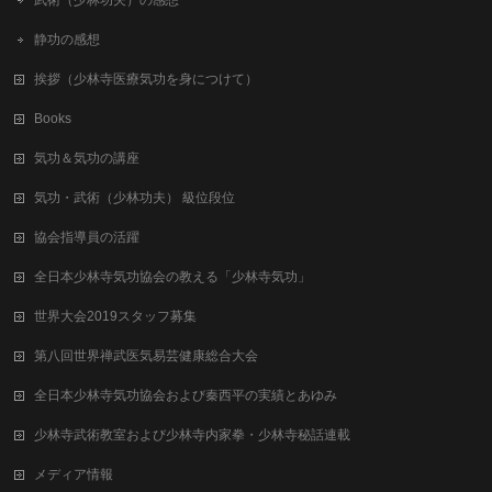
武術（少林功夫）の感想
静功の感想
挨拶（少林寺医療気功を身につけて）
Books
気功＆気功の講座
気功・武術（少林功夫） 級位段位
協会指導員の活躍
全日本少林寺気功協会の教える「少林寺気功」
世界大会2019スタッフ募集
第八回世界禅武医気易芸健康総合⼤会
全日本少林寺気功協会および秦西平の実績とあゆみ
少林寺武術教室および少林寺内家拳・少林寺秘話連載
メディア情報