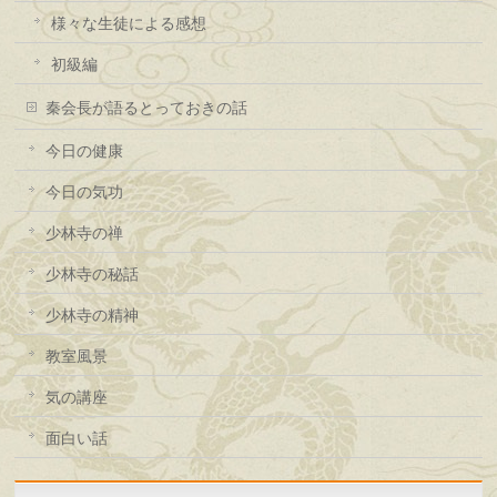
様々な生徒による感想
初級編
秦会長が語るとっておきの話
今日の健康
今日の気功
少林寺の禅
少林寺の秘話
少林寺の精神
教室風景
気の講座
面白い話