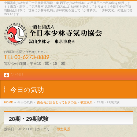
中国嵩山少林寺第三十四代最高師範・秦 西平が少林寺総本山の門外不出の気功法を伝授しま
す！東京・新宿にて気功教室,武術教室,気功による施術を提供しております！全日本少林寺気
功協会は日本に、世界に少林寺気功と少林武術を通して「少林功夫」「少林文化」の普及に努
めています。
お気軽にお問い合わせください。
TEL
03-6273-8889
電話受付時間：平日10：00～18：00
MENU
今日の気功
HOME
»
今日の気功 »
秦会長が語るとっておきの話
»
教室風景
»
28期・29期試験
28期・29期試験
投稿日：2012.11.01 | カテゴリー：
教室風景