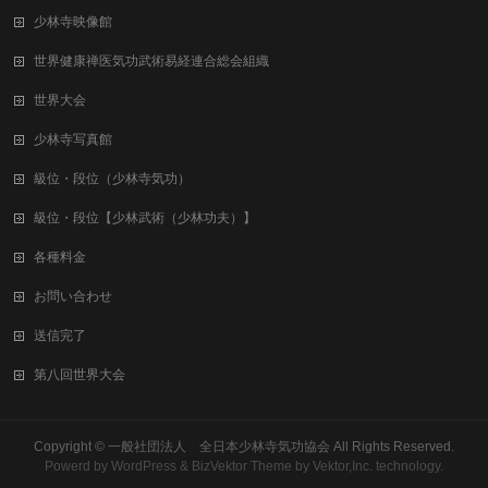
少林寺映像館
世界健康禅医気功武術易経連合総会組織
世界大会
少林寺写真館
級位・段位（少林寺気功）
級位・段位【少林武術（少林功夫）】
各種料金
お問い合わせ
送信完了
第八回世界大会
Copyright ©
一般社団法人 全日本少林寺気功協会
All Rights Reserved.
Powerd by
WordPress
&
BizVektor Theme
by
Vektor,Inc.
technology.