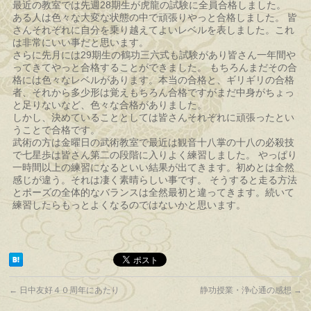
最近の教室では先週28期生が虎龍の試験に全員合格しました。
ある人は色々な大変な状態の中で頑張りやっと合格しました。 皆
さんそれぞれに自分を乗り越えてよいレベルを表しました。これ
は非常にいい事だと思います。
さらに先月には29期生の鶴功三六式も試験があり皆さん一年間や
ってきてやっと合格することができました。 もちろんまだその合
格には色々なレベルがあります。本当の合格と、ギリギリの合格
者、それから多少形は覚えもちろん合格ですがまだ中身がちょっ
と足りないなど、色々な合格がありました。
しかし、決めていることとしては皆さんそれぞれに頑張ったとい
うことで合格です。
武術の方は金曜日の武術教室で最近は観音十八掌の十八の必殺技
で七星歩は皆さん第二の段階に入りよく練習しました。 やっぱり
一時間以上の練習になるといい結果が出てきます。初めとは全然
感じが違う。それは凄く素晴らしい事です。 そうすると走る方法
とポーズの全体的なバランスは全然最初と違ってきます。続いて
練習したらもっとよくなるのではないかと思います。
←
日中友好４０周年にあたり
静功授業・浄心通の感想
→