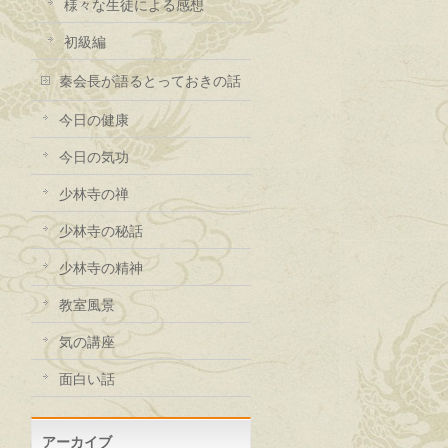
様々な生徒による感想
初級編
秦会長が語るとっておきの話
今日の健康
今日の気功
少林寺の禅
少林寺の秘話
少林寺の精神
教室風景
気の講座
面白い話
アーカイブ