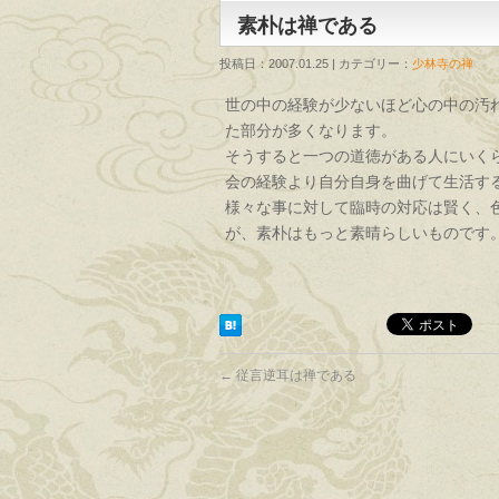
素朴は禅である
投稿日：2007.01.25 | カテゴリー：
少林寺の禅
世の中の経験が少ないほど心の中の汚
た部分が多くなります。
そうすると一つの道徳がある人にいく
会の経験より自分自身を曲げて生活す
様々な事に対して臨時の対応は賢く、
が、素朴はもっと素晴らしいものです
←
従言逆耳は禅である