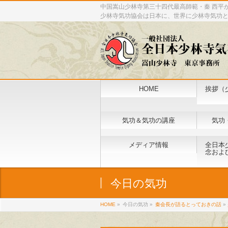
中国嵩山少林寺第三十四代最高師範・秦 西平
少林寺気功協会は日本に、世界に少林寺気功
HOME
挨拶（
気功＆気功の講座
気功
メディア情報
全日本
念およ
今日の気功
HOME
»
今日の気功 »
秦会長が語るとっておきの話
»