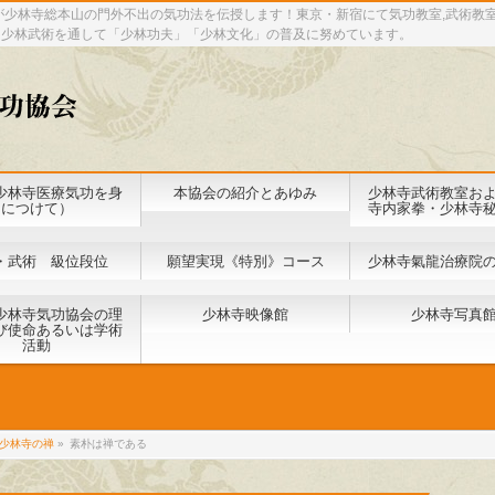
が少林寺総本山の門外不出の気功法を伝授します！東京・新宿にて気功教室,武術教
と少林武術を通して「少林功夫」「少林文化」の普及に努めています。
少林寺医療気功を身
本協会の紹介とあゆみ
少林寺武術教室お
につけて）
寺内家拳・少林寺
・武術 級位段位
願望実現《特別》コース
少林寺氣龍治療院
少林寺気功協会の理
少林寺映像館
少林寺写真
び使命あるいは学術
活動
少林寺の禅
»
素朴は禅である