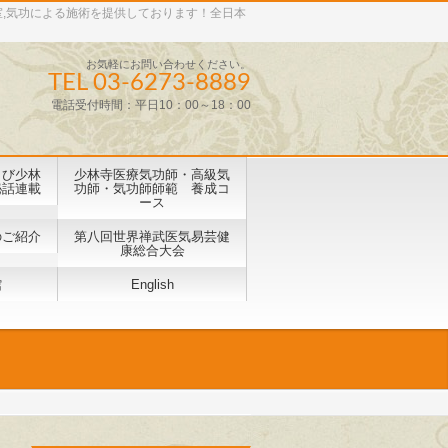
室,気功による施術を提供しております！全日本
お気軽にお問い合わせください。
TEL 03-6273-8889
電話受付時間：平日10：00～18：00
よび少林
少林寺医療気功師・高級気
秘話連載
功師・気功師師範 養成コ
ース
のご紹介
第八回世界禅武医気易芸健
康総合⼤会
館
English