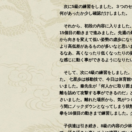
次に5級の練習をしました。３つのセ
何があったか少し確認だけしました。
それから、初段の内容に入りました。
15個目の動きまで進みました。先週
から向きを変えて低い姿勢の虚歩にな
より高低差があるものが多いなと思い
るなあ、高くなったり低くなったりの
な感じに動く事ができるようになりたい、
そして、次に4級の練習をしました。
た。 七星歩は移動技で、今日は体育
いました。秦先生が「何人かに取り囲
離を詰めて攻撃する事ができるのだ」
さいました。離れた場所から、気がつ
う間にノックダウンとなってしまう状
拳を16個目の動きまで練習しました
子供達は引き続き、8級の内容の少林