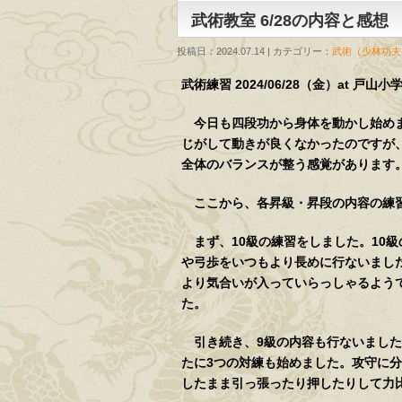
武術教室 6/28の内容と感想
投稿日：2024.07.14 | カテゴリー：
武術（少林功夫
武術練習 2024/06/28（金）at 戸山小
今日も四段功から身体を動かし始めま
じがして動きが良くなかったのですが
全体のバランスが整う感覚があります
ここから、各昇級・昇段の内容の練
まず、10級の練習をしました。10
や弓歩をいつもより長めに行ないまし
より気合いが入っていらっしゃるよう
た。
引き続き、9級の内容も行ないました
たに3つの対練も始めました。攻守に
したまま引っ張ったり押したりして力