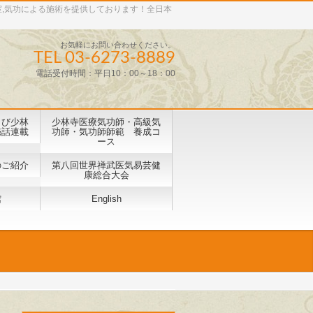
室,気功による施術を提供しております！全日本
お気軽にお問い合わせください。
TEL 03-6273-8889
電話受付時間：平日10：00～18：00
よび少林
少林寺医療気功師・高級気
秘話連載
功師・気功師師範 養成コ
ース
のご紹介
第八回世界禅武医気易芸健
康総合⼤会
館
English