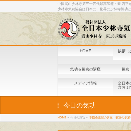
中国嵩山少林寺第三十四代最高師範・秦 西平
少林寺気功協会は日本に、世界に少林寺気功
HOME
挨拶（
気功＆気功の講座
気功
メディア情報
全日本
念およ
今日の気功
HOME
»
今日の気功 »
本協会主催の講座・教室の参加