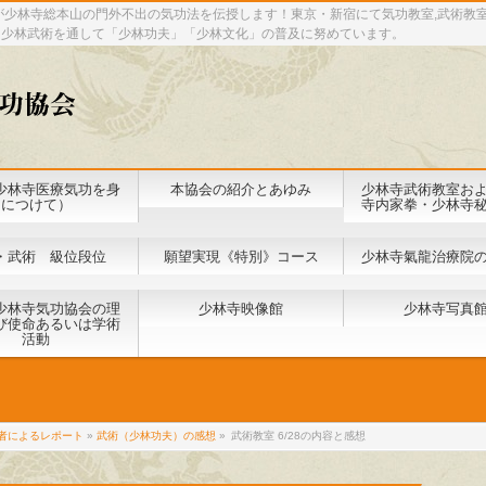
が少林寺総本山の門外不出の気功法を伝授します！東京・新宿にて気功教室,武術教
と少林武術を通して「少林功夫」「少林文化」の普及に努めています。
少林寺医療気功を身
本協会の紹介とあゆみ
少林寺武術教室お
につけて）
寺内家拳・少林寺
・武術 級位段位
願望実現《特別》コース
少林寺氣龍治療院
少林寺気功協会の理
少林寺映像館
少林寺写真
び使命あるいは学術
活動
者によるレポート
»
武術（少林功夫）の感想
»
武術教室 6/28の内容と感想