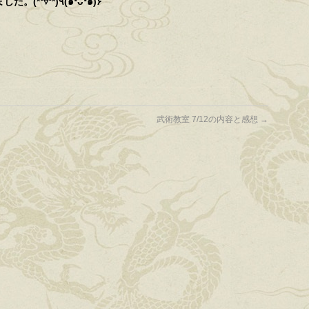
で、活き活きと楽しそうに練習していました。(*⁰▿⁰*)٩(๑❛ᴗ❛๑)۶
武術教室 7/12の内容と感想
→