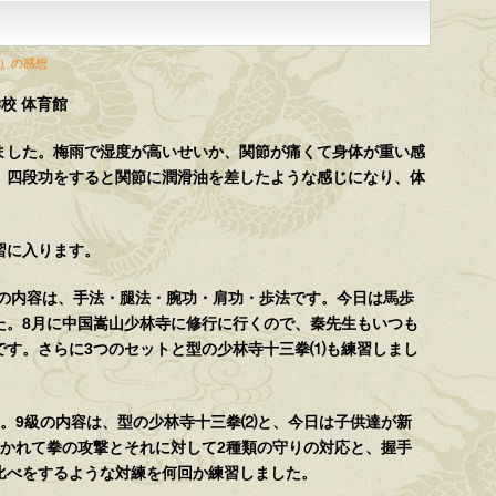
）の感想
学校 体育館
した。梅雨で湿度が高いせいか、関節が痛くて身体が重い感
、四段功をすると関節に潤滑油を差したような感じになり、体
。
習に入ります。
級の内容は、手法・腿法・腕功・肩功・歩法です。今日は馬歩
た。8月に中国嵩山少林寺に修行に行くので、秦先生もいつも
です。さらに3つのセットと型の少林寺十三拳⑴も練習しまし
。9級の内容は、型の少林寺十三拳⑵と、今日は子供達が新
分かれて拳の攻撃とそれに対して2種類の守りの対応と、握手
比べをするような対練を何回か練習しました。