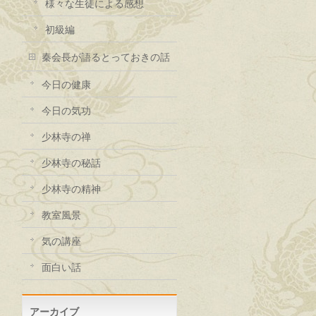
様々な生徒による感想
初級編
秦会長が語るとっておきの話
今日の健康
今日の気功
少林寺の禅
少林寺の秘話
少林寺の精神
教室風景
気の講座
面白い話
アーカイブ