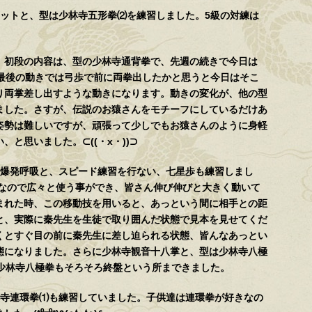
ットと、型は少林寺五形拳⑵を練習しました。5級の対練は
初段の内容は、型の少林寺通背拳で、先週の続きで今日は
の最後の動きでは弓歩で前に両拳出したかと思うと今日はそこ
り両掌差し出すような動きになります。動きの変化が、他の型
ました。さすが、伝説のお猿さんをモチーフにしているだけあ
姿勢は難しいですが、頑張って少しでもお猿さんのように身軽
と思いました。⊂((・x・))⊃
爆発呼吸と、スピード練習を行ない、七星歩も練習しまし
館なので広々と使う事ができ、皆さん伸び伸びと大きく動いて
まれた時、この移動技を用いると、あっという間に相手との距
と、実際に秦先生を生徒で取り囲んだ状態で見本を見せてくだ
くとすぐ目の前に秦先生に差し迫られる状態、皆んなあっとい
態になりました。さらに少林寺観音十八掌と、型は少林寺八極
。少林寺八極拳もそろそろ終盤という所まできました。
寺連環拳⑴も練習していました。子供達は連環拳が好きなの