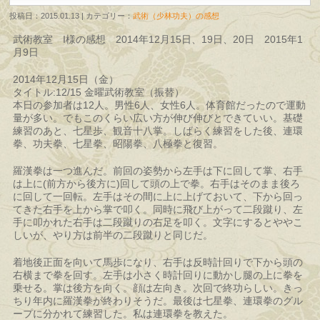
投稿日：2015.01.13 | カテゴリー：
武術（少林功夫）の感想
武術教室 I様の感想 2014年12月15日、19日、20日 2015年1
月9日
2014年12月15日（金）
タイトル:12/15 金曜武術教室（振替）
本日の参加者は12人。男性6人、女性6人。体育館だったので運動
量が多い。でもこのくらい広い方が伸び伸びとできていい。基礎
練習のあと、七星歩、観音十八掌。しばらく練習をした後、連環
拳、功夫拳、七星拳、昭陽拳、八極拳と復習。
羅漢拳は一つ進んだ。前回の姿勢から左手は下に回して掌、右手
は上に(前方から後方に)回して頭の上で拳。右手はそのまま後ろ
に回して一回転。左手はその間に上に上げておいて、下から回っ
てきた右手を上から掌で叩く。同時に飛び上がって二段蹴り、左
手に叩かれた右手は二段蹴りの右足を叩く。文字にするとややこ
しいが、やり方は前半の二段蹴りと同じだ。
着地後正面を向いて馬歩になり、右手は反時計回りで下から頭の
右横まで拳を回す。左手は小さく時計回りに動かし腿の上に拳を
乗せる。掌は後方を向く。顔は左向き。次回で終功らしい。きっ
ちり年内に羅漢拳が終わりそうだ。最後は七星拳、連環拳のグル
ープに分かれて練習した。私は連環拳を教えた。