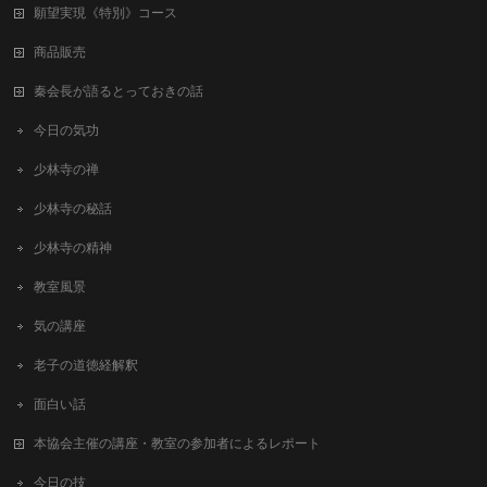
願望実現《特別》コース
商品販売
秦会長が語るとっておきの話
今日の気功
少林寺の禅
少林寺の秘話
少林寺の精神
教室風景
気の講座
老子の道徳経解釈
面白い話
本協会主催の講座・教室の参加者によるレポート
今日の技