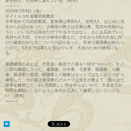
拳を終え、功夫拳に進んでいる。(岩本)
———-
2015年1月9日（金）
タイトル:1/9 金曜武術教室
今年初めての武術教室。参加者は男性5人、女性3人。はじめに先
生からお話があった。少林寺の教えは大乗仏教。気功や武術のよ
うに、いいものは自分だけでやるのではなく、人にも広めていく
気持ちが大切。それが少林寺の教えだ。それから3月の大会に向
けた練習のやり方についての話があった。年末で羅漢拳が終わっ
たので、3月までは新しい型はやらず、大会のための練習にな
る。
基礎練習のあとは、七星歩、観音十八掌を一回ずつやって、すぐ
に型の練習に入った。連環拳、功夫拳、七星拳、昭陽拳、八極
拳、羅漢拳と復習。昭陽拳と八極拳はセットではなくひとつずつ
練習した。その後は連環拳のグループは先生が教えて、我々は七
星拳を練習した。3ヶ月間新しい型をやらないので、大会までの
時間を無駄にしないように各自が工夫して練習しないといけな
い。(岩本)
———-