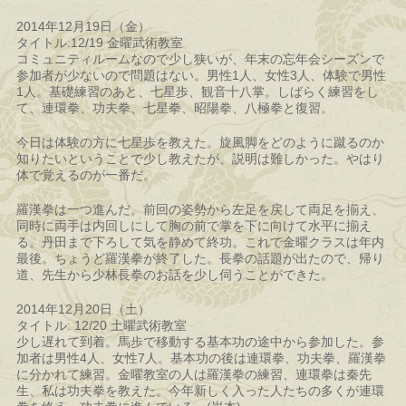
2014年12月19日（金）
タイトル:12/19 金曜武術教室
コミュニティルームなので少し狭いが、年末の忘年会シーズンで
参加者が少ないので問題はない。男性1人、女性3人、体験で男性
1人。基礎練習のあと、七星歩、観音十八掌。しばらく練習をし
て、連環拳、功夫拳、七星拳、昭陽拳、八極拳と復習。
今日は体験の方に七星歩を教えた。旋風脚をどのように蹴るのか
知りたいということで少し教えたが、説明は難しかった。やはり
体で覚えるのが一番だ。
羅漢拳は一つ進んだ。前回の姿勢から左足を戻して両足を揃え、
同時に両手は内回しにして胸の前で掌を下に向けて水平に揃え
る。丹田まで下ろして気を静めて終功。これで金曜クラスは年内
最後。ちょうど羅漢拳が終了した。長拳の話題が出たので、帰り
道、先生から少林長拳のお話を少し伺うことができた。
2014年12月20日（土）
タイトル: 12/20 土曜武術教室
少し遅れて到着。馬歩で移動する基本功の途中から参加した。参
加者は男性4人、女性7人。基本功の後は連環拳、功夫拳、羅漢拳
に分かれて練習。金曜教室の人は羅漢拳の練習、連環拳は秦先
生、私は功夫拳を教えた。今年新しく入った人たちの多くが連環