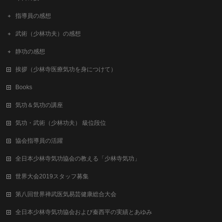
指導員の感想
武術（少林功夫）の感想
静功の感想
挨拶（少林寺医療気功を身につけて）
Books
気功＆気功の講座
気功・武術（少林功夫） 級位段位
協会指導員の活躍
全日本少林寺気功協会の教える「少林寺気功」
世界大会2019スタッフ募集
第八回世界禅武医気易芸健康総合⼤会
全日本少林寺気功協会および秦西平の実績とあゆみ