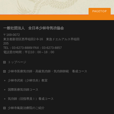
PAGETOP
一般社団法人 全日本少林寺気功協会
〒169-0072
東京都新宿区西早稲田2-9-16 東急ドエルアルス早稲田
205
TEL：03-6273-8889/ FAX：03-6273-8857
電話受付時間：平日10：00～18：00
トップページ
少林寺医療気功師・高級気功師・気功師師範 養成コース
少林寺武術（少林功夫）教室
国際医療気功師コース
気功師（旧指導員Ⅰ）養成コース
少林寺氣龍治療院のご紹介