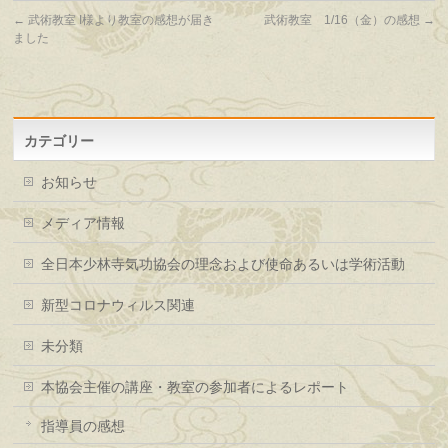
←
武術教室 I様より教室の感想が届き
武術教室 1/16（金）の感想
→
ました
カテゴリー
お知らせ
メディア情報
全日本少林寺気功協会の理念および使命あるいは学術活動
新型コロナウィルス関連
未分類
本協会主催の講座・教室の参加者によるレポート
指導員の感想