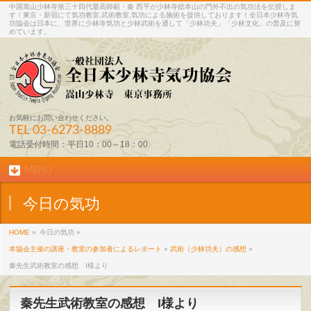
中国嵩山少林寺第三十四代最高師範・秦 西平が少林寺総本山の門外不出の気功法を伝授しま
す！東京・新宿にて気功教室,武術教室,気功による施術を提供しております！全日本少林寺気
功協会は日本に、世界に少林寺気功と少林武術を通して「少林功夫」「少林文化」の普及に努
めています。
お気軽にお問い合わせください。
TEL
03-6273-8889
電話受付時間：平日10：00～18：00
MENU
今日の気功
HOME
»
今日の気功 »
本協会主催の講座・教室の参加者によるレポート
»
武術（少林功夫）の感想
»
秦先生武術教室の感想 I様より
秦先生武術教室の感想 I様より