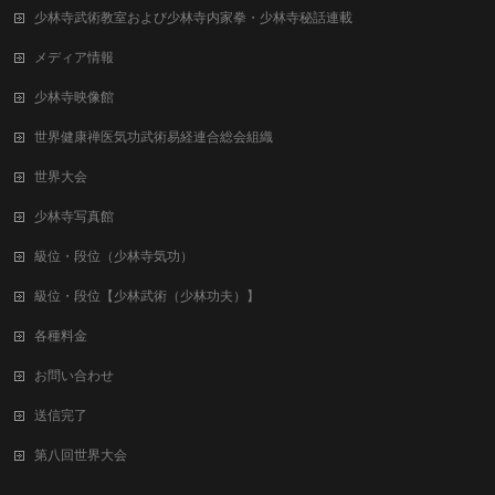
少林寺武術教室および少林寺内家拳・少林寺秘話連載
メディア情報
少林寺映像館
世界健康禅医気功武術易経連合総会組織
世界大会
少林寺写真館
級位・段位（少林寺気功）
級位・段位【少林武術（少林功夫）】
各種料金
お問い合わせ
送信完了
第八回世界大会